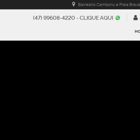
Balneário Camboriú e Praia Brava
(47) 99608-4220 - CLIQUE AQUI
H