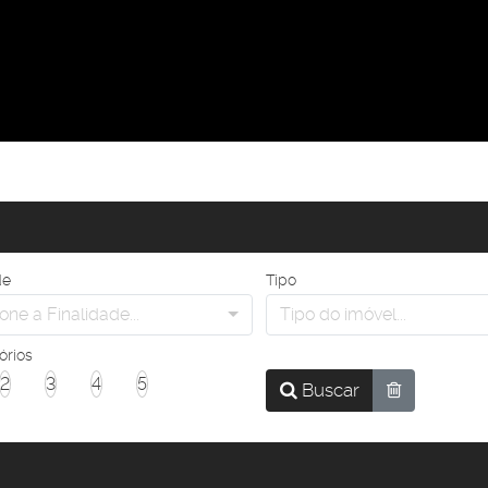
de
Tipo
one a Finalidade...
Tipo do imóvel...
órios
2
3
4
5
Buscar