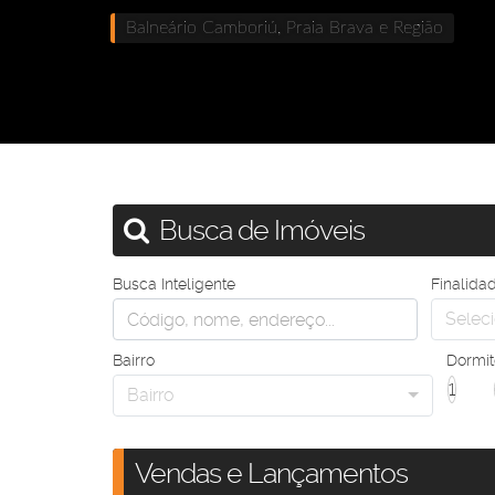
Balneário Camboriú, Praia Brava e Região
Busca de Imóveis
Busca Inteligente
Finalida
Seleci
Bairro
Dormit
1
Bairro
Vendas e Lançamentos