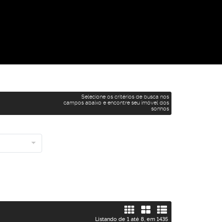
Selecione os critérios de busca nos
campos abaixo e encontre seu imóvel dos
sonhos
Listando de 1 até 8, em 1435